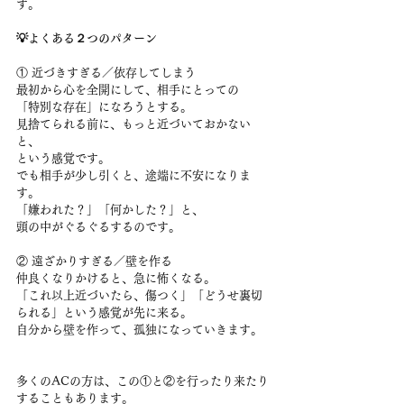
す。
💡よくある２つのパターン
① 近づきすぎる／依存してしまう
最初から心を全開にして、相手にとっての
「特別な存在」になろうとする。
見捨てられる前に、もっと近づいておかない
と、
という感覚です。
でも相手が少し引くと、途端に不安になりま
す。
「嫌われた？」「何かした？」と、
頭の中がぐるぐるするのです。
② 遠ざかりすぎる／壁を作る
仲良くなりかけると、急に怖くなる。
「これ以上近づいたら、傷つく」「どうせ裏切
られる」という感覚が先に来る。
自分から壁を作って、孤独になっていきます。
多くのACの方は、この①と②を行ったり来たり
することもあります。