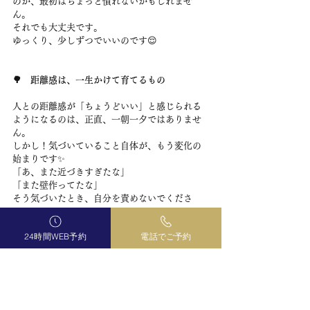
のが、最初はちょっと慣れないかもしれませ
ん。
それでも大丈夫です。
ゆっくり、少しずつでいいのです😌
🌳　距離感は、一生かけて育てるもの
人との距離感が「ちょうどいい」と感じられる
ようになるのは、正直、一朝一夕ではありませ
ん。
しかし！気づいていること自体が、もう変化の
始まりです✨
「あ、また近づきすぎたな」
「また壁作ってたな」
そう気づいたとき、自分を責めないでくださ
い。
それはあなたが、ちゃんと自分を見ようとして
24時間WEB予約
電話でご予約
いる証拠なのですよ。
もし「自分の人間関係のクセが気になる」「な
ぜこうなるのかを紐解きたい」と思ったなら、
ぜひ一度、鑑定へいらしてください。
あなたが今どんな距離感のパターンを持ってい