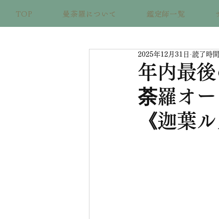
TOP
曼荼羅について
鑑定師一覧
2025年12月31日
読了時間:
年内最後
荼羅オー
《迦葉ル