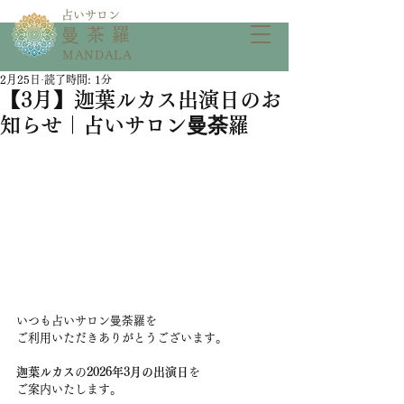
​占いサロン
​曼茶羅
MANDALA
2月25日
読了時間: 1分
【3月】迦葉ルカス出演日のお
知らせ｜占いサロン曼荼羅
いつも占いサロン曼荼羅を
ご利用いただきありがとうございます。
迦葉ルカス
の
2026年3月の出演日
を
ご案内いたします。