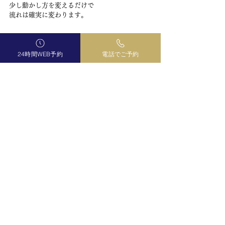
少し動かし方を変えるだけで
流れは確実に変わります。
✨ 占いサロン曼荼羅より
24時間WEB予約
電話でご予約
占いサロン曼荼羅では
恋愛や出会いの悩みを感情論ではなく
現実的な行動とタイミングの両面から
整理していきます。
「出会えない理由」を知ることは
「出会える形」を知ることでもあります。
占いサロン曼荼羅（マンダラ）中目黒店
鑑定師｜迦葉ルカス（旧ルーカス伽豆海）
▶︎ ホームページはこちら