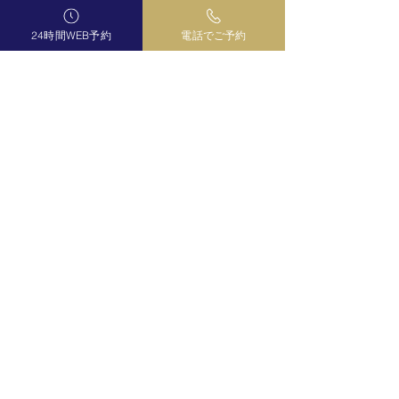
マヤ暦は、
その“言葉にならなかった感情”を
24時間WEB予約
電話でご予約
一緒に整理していくためのもの。
「この不安の正体を知りたい」
「自分の本音を安心して話したい」
そう感じたら、
静かにお話しにいらしてくださいね✨
占いサロン曼荼羅で心よりお待ちしております
💐
月杜ふう🌙
https://coubic.com/uranai-
mandala/1735421#pageContent
コメント