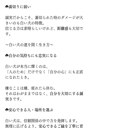
☘️裏切りに弱い
誠実だからこそ、裏切られた時のダメージが大
きいのも白い犬の特徴。
信じる力は素晴らしいけれど、
距離感
も大切で
す。
〜白い犬の運を開く生き方〜
☘️自分の気持ちにも忠実になる
白い犬が本当に輝くのは、
「人のため」だけでなく「自分の心」にも正直
になれたとき。
嫌なことは嫌、疲れたら休む。
それはわがままではなく、
自分を大切にする誠
実さ
です。
☘️安心できる人・場所を選ぶ
白い犬は、信頼関係の中で力を発揮します。
無理に広げるより、
安心できるご縁を丁寧に育