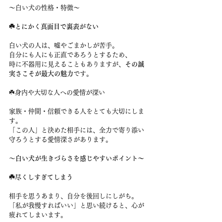
〜白い犬の性格・特徴〜
☘️とにかく真面目で裏表がない
白い犬の人は、嘘やごまかしが苦手。
自分にも人にも正直であろうとするため、
時に不器用に見えることもありますが、
その誠
実さこそが最大の魅力
です。
☘️身内や大切な人への愛情が深い
家族・仲間・信頼できる人をとても大切にしま
す。
「この人」と決めた相手には、全力で寄り添い
守ろうとする愛情深さがあります。
〜
白い犬が生きづらさを感じやすいポイント〜
☘️尽くしすぎてしまう
相手を思うあまり、自分を後回しにしがち。
「私が我慢すればいい」と思い続けると、心が
疲れてしまいます。