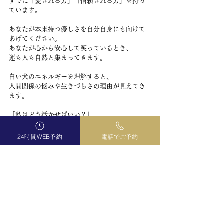
すでに「愛される力」「信頼される力」を持っ
ています。
あなたが本来持つ優しさを自分自身にも向けて
あげてください。
あなたが心から安心して笑っているとき、
運も人も自然と集まってきます。
白い犬のエネルギーを理解すると、
人間関係の悩みや生きづらさの理由が見えてき
ます。
「私はどう活かせばいい？」
「今の人間関係は合っている？」
24時間WEB予約
電話でご予約
そんな時は、マヤ暦であなたの本質と流れを一
緒に読み解いてみませんか✨
占いサロン曼荼羅で心よりお待ちしております
💐
月杜ふう🌙
https://coubic.com/uranai-