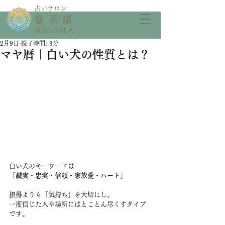
​占いサロン
​曼茶羅
MANDALA
2月9日
読了時間: 3分
マヤ暦｜白い犬の性質とは？
白い犬のキーワードは
「誠実・忠実・信頼・家族愛・ハート」
損得よりも「気持ち」を大切にし、
一度信じた人や場所にはとことん尽くすタイプ
です。