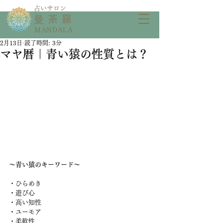
​占いサロン
​曼茶羅
MANDALA
2月13日
読了時間: 3分
マヤ暦｜青い猿の性質とは？
〜青い猿のキーワード〜
・ひらめき
・遊び心
・高い知性
・ユーモア
・柔軟性