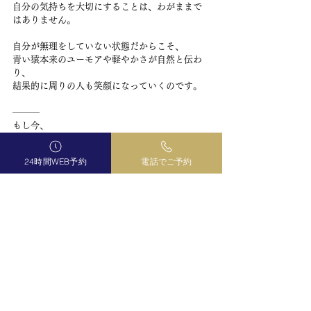
自分の気持ちを大切にすることは、わがままで
はありません。
自分が無理をしていない状態だからこそ、
青い猿本来のユーモアや軽やかさが自然と伝わ
り、
結果的に周りの人も笑顔になっていくのです。
———
もし今、
「楽しめなくなっている自分」に気づいたな
ら、
24時間WEB予約
電話でご予約
少しだけ無理を重ねてきただけ
なのかもしれま
せん。
青い猿のエネルギーは、我慢をやめて自分の本
音に戻ったとき、また自然に巡り始めます。
あなたが本来持っている軽やかさやユーモア、
そして人を笑顔にする力をもう一度思い出すた
めに、あなたの紋章と流れを丁寧に読み解きな
がら「今のあなたに合った整え方」をお伝えし
ています。