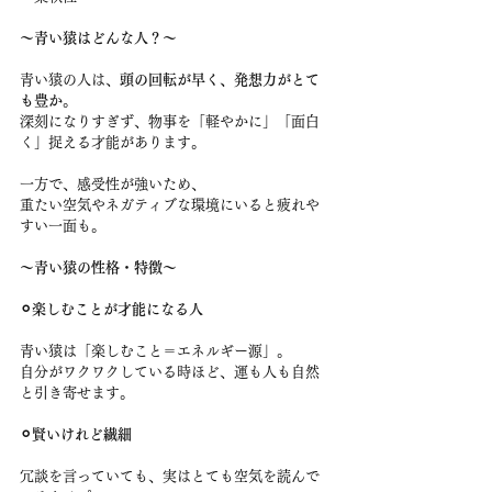
〜青い猿はどんな人？〜
青い猿の人は、
頭の回転が早く、発想力がとて
も豊か
。
深刻になりすぎず、物事を「軽やかに」「面白
く」捉える才能があります。
一方で、感受性が強いため、
重たい空気やネガティブな環境にいると疲れや
すい一面も。
〜青い猿の性格・特徴〜
⚪︎楽しむことが才能になる人
青い猿は「楽しむこと＝エネルギー源」。
自分がワクワクしている時ほど、運も人も自然
と引き寄せます。
⚪︎賢いけれど繊細
冗談を言っていても、実はとても空気を読んで