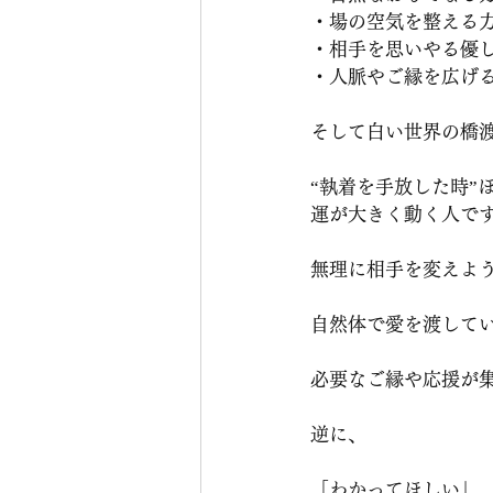
・場の空気を整える
・相手を思いやる優
・人脈やご縁を広げ
そして白い世界の橋
“執着を手放した時”
運が大きく動く人で
無理に相手を変えよ
自然体で愛を渡して
必要なご縁や応援が
逆に、
「わかってほしい」