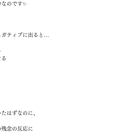
力なのです✨
ネガティブに出ると…
る
なる
いたはずなのに、
の残念の反応に