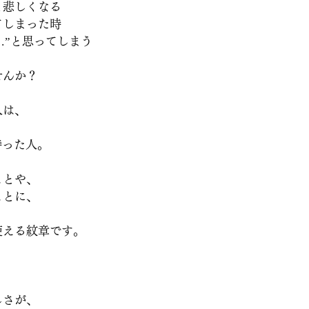
と悲しくなる
てしまった時
に…”と思ってしまう
せんか？
人は、
持った人。
ことや、
ことに、
使える紋章です。
しさが、