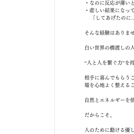
・なのに反応が薄い
・悲しい結果になっ
    「してあげたの
そんな経験はありま
白い世界の橋渡しの
“人と人を繋ぐ力”を
相手に喜んでもらう
場を心地よく整える
自然とエネルギーを
だからこそ、
人のために動ける優