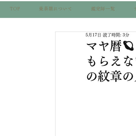
TOP
曼荼羅について
鑑定師一覧
5月17日
読了時間: 3分
マヤ暦
もらえな
の紋章の