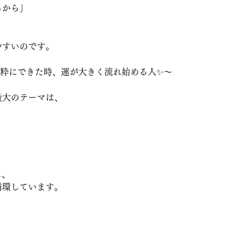
るから」
」
やすいのです。
純粋にできた時、運が大きく流れ始める人✨〜
最大のテーマは、
」
に、
循環しています。