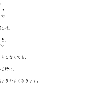
力
しさ
る力
渡しは、
ほど、
す✨
うとしなくても、
いる時に、
集まりやすくなります。