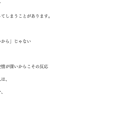
”
ってしまうことがあります。
いから」じゃない
愛情が深いからこその反応
人は、
分、