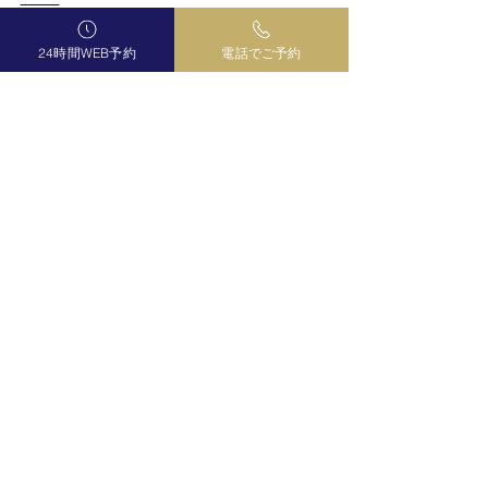
⸻
☘️
最後に
24時間WEB予約
電話でご予約
「自分らしく光を放つ」
ことができた時、
黄色い太陽の人生は、
もっと軽やかに回り始めます☀️✨
あなたが笑顔でいることが、
周りを照らす光になっているのです。
⸻
✨
ご案内
もっと詳しく自分の本質を知りたい方や、
今の状況に迷いを感じている方へ。
マヤ暦鑑定では、