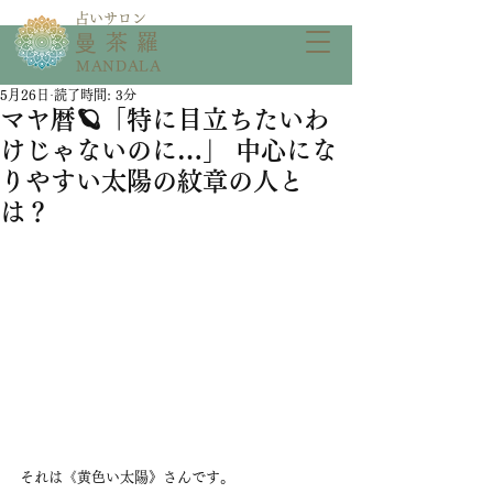
​占いサロン
​曼茶羅
MANDALA
5月26日
読了時間: 3分
マヤ暦🪐「特に目立ちたいわ
けじゃないのに…」 中心にな
りやすい太陽の紋章の人と
は？
それは《黄色い太陽》さんです。