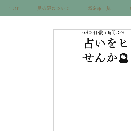
TOP
曼荼羅について
鑑定師一覧
6月20日
読了時間: 3分
占いをヒ
せんか🔮