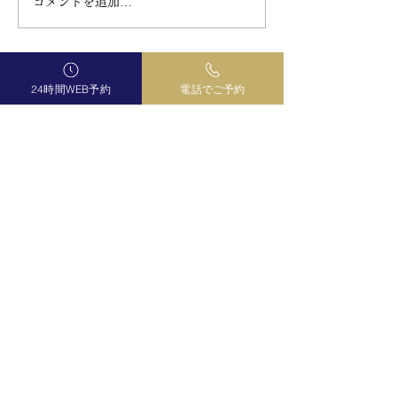
コメントを追加…
24時間WEB予約
電話でご予約
曼荼羅
占いサロン