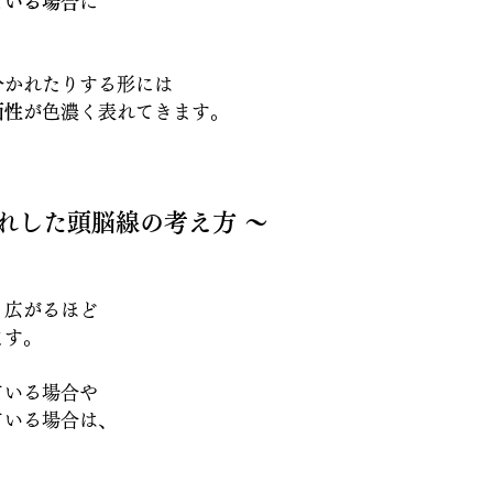
ている場合
に
分かれたりする形には
面性
が色濃く表れてきます。
れした頭脳線の考え方 〜
・広がるほど
ます。
ている場合や
ている場合は、
く