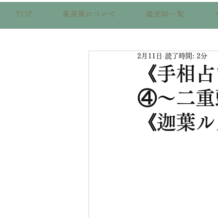
TOP
曼荼羅について
鑑定師一覧
2月11日
読了時間: 2分
《手相占
④〜二重
《迦葉ル