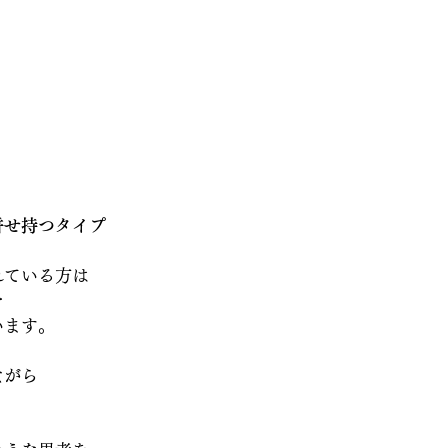
併せ持つタイプ
れている方は
を
います。
ながら