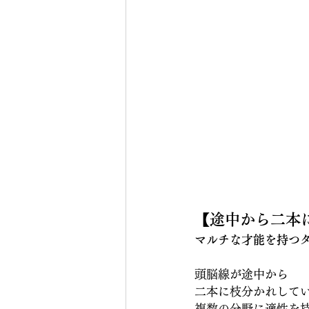
【途中から二本
マルチな才能を持つ
頭脳線が途中から
二本に枝分かれして
複数の分野に適性を