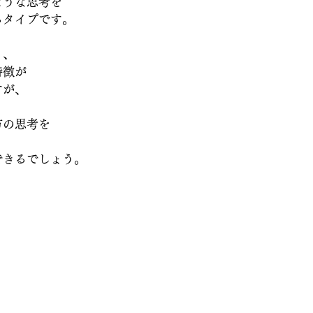
ような思考を
るタイプです。
く、
特徴が
すが、
方の思考を
、
できるでしょう。