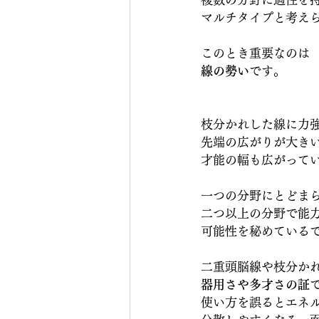
マルチタイプと考え
このとき重要なのは
線の勢い
です。
枝分かれした線に力
先端の広がりが大き
才能の幅も広がって
一つの分野にとどま
二つ以上の分野で能
可能性を秘めている
二重頭脳線や枝分か
器用さや多才さの証
使い方を誤るとエネ