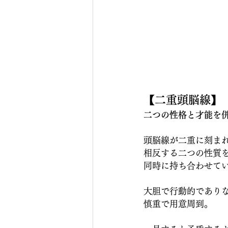
【二重頭脳線】
二つの性格と才能を
頭脳線が二重に刻ま
相反する二つの性質
同時に持ち合わせて
大胆で行動的であり
慎重で用意周到。