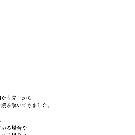
向かう先」から
を読み解いてきました。
み
ている場合や