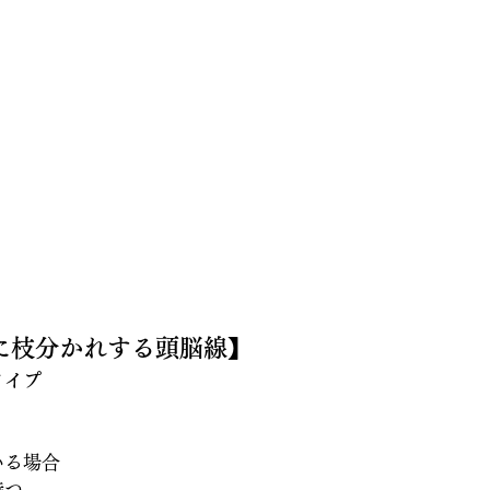
に枝分かれする頭脳線】
タイプ
いる場合
持つ