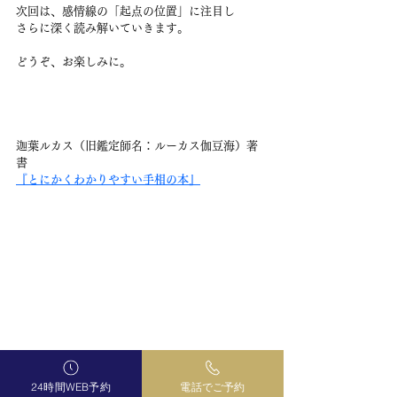
次回は、感情線の「起点の位置」に注目し
さらに深く読み解いていきます。
どうぞ、お楽しみに。
迦葉ルカス（旧鑑定師名：ルーカス伽豆海）著
書
『とにかくわかりやすい手相の本』
24時間WEB予約
電話でご予約