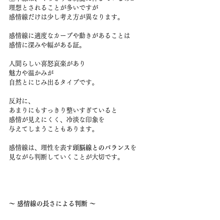
理想とされることが多いですが
感情線だけは少し考え方が異なります。
感情線に適度なカーブや動きがあることは
感情に深みや幅がある証。
人間らしい喜怒哀楽があり
魅力や温かみが
自然とにじみ出るタイプです。
反対に、
あまりにもすっきり整いすぎていると
感情が見えにくく、冷淡な印象を
与えてしまうこともあります。
感情線は、理性を表す
頭脳線とのバランス
を
見ながら判断していくことが大切です。
〜 感情線の長さによる判断 〜