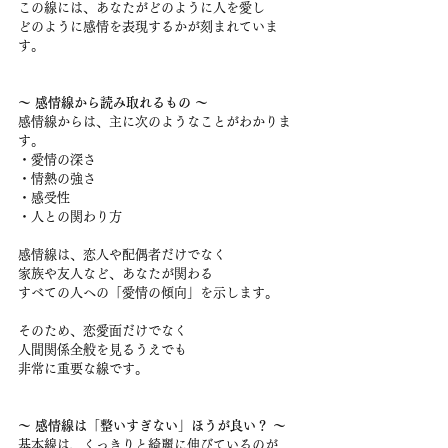
この線には、あなたがどのように人を愛し
どのように感情を表現するかが刻まれていま
す。
〜 感情線から読み取れるもの 〜
感情線からは、主に次のようなことがわかりま
す。
・愛情の深さ
・情熱の強さ
・感受性
・人との関わり方
感情線は、恋人や配偶者だけでなく
家族や友人など、あなたが関わる
すべての人への「愛情の傾向」を示します。
そのため、恋愛面だけでなく
人間関係全般を見るうえでも
非常に重要な線です。
〜 感情線は「整いすぎない」ほうが良い？ 〜
基本線は、くっきりと綺麗に伸びているのが