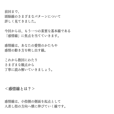
前回まで、
頭脳線のさまざまなパターンについて
詳しく見てきました。
今回からは、もう一つの重要な基本線である
「感情線」に焦点を当てていきます。
感情線は、あなたの愛情のかたちや
感情の動き方を映し出す線。
これから数回にわたり
さまざまな観点から
丁寧に読み解いていきましょう。
＜感情線とは？＞
感情線は、小指側の側面を起点として
人差し指の方向へ横に伸びていく線です。