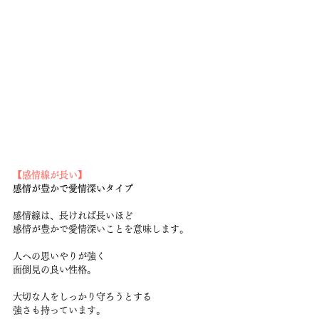
【感情線が長い】
感情が豊かで愛情深いタイプ
感情線は、長ければ長いほど
感情が豊かで愛情深いことを意味します。
人への思いやりが強く
面倒見の良い性格。
大切な人をしっかり守ろうとする
強さも持っています。