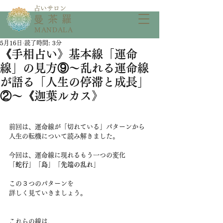
​占いサロン
​曼茶羅
MANDALA
5月16日
読了時間: 3分
《手相占い》基本線「運命
線」の見方⑨〜乱れる運命線
が語る「人生の停滞と成長」
②〜《迦葉ルカス》
前回は、運命線が「切れている」パターンから
人生の転機について読み解きました。
今回は、運命線に現れるもう一つの変化
「蛇行」「島」「先端の乱れ」
この３つのパターンを
詳しく見ていきましょう。
これらの線は、