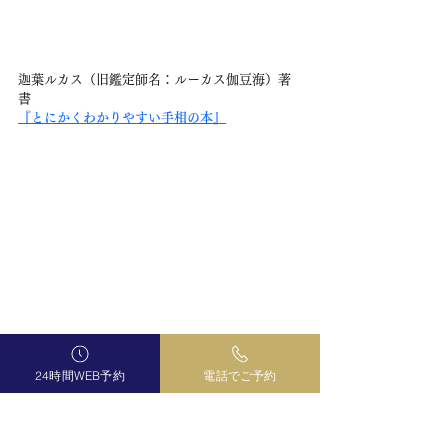
迦葉ルカス（旧鑑定師名：ルーカス伽豆海）著
書
『とにかくわかりやすい手相の本』
24時間WEB予約
電話でご予約