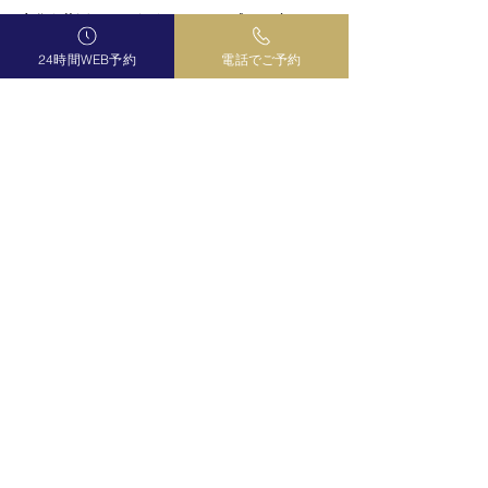
自分を後回しにしすぎているなと感じる方、
ひとりで抱え込まずに、ぜひ一度お話しにきて
24時間WEB予約
電話でご予約
くださいね☺️
絵那
コメント
コメントを追加…