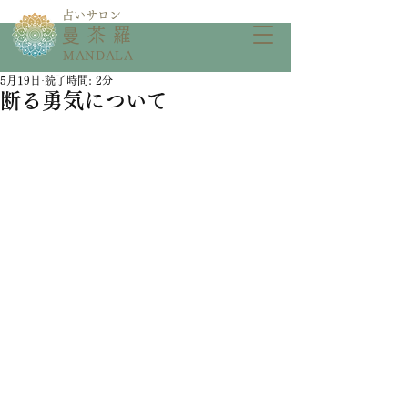
​占いサロン
​曼茶羅
MANDALA
5月19日
読了時間: 2分
断る勇気について